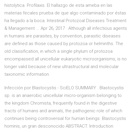
histolytica. Profilaxis. El hallazgo de esta ameba en las
materias fecales prueba de que algo contaminado por éstas
ha llegado a la boca. Intestinal Protozoal Diseases Treatment
& Management ... Apr 26, 2017 · Although all infectious agents
in humans are parasites, by convention, parasitic diseases
are defined as those caused by protozoa or helminths. The
old classification, in which a single phylum of protozoa
encompassed all unicellular eukaryotic microorganisms, is no
longer valid because of new ultrastructural and molecular
taxonomic information.
Infección por Blastocystis - SciELO SUMMARY . Blastocystis
sp. is an anaerobic unicellular micro-organism belonging to
the kingdom Chromista, frequently found in the digestive
tracts of humans and animals, the pathogenic role of which
continues being controversial for human beings. Blastocystis
hominis, un gran desconocido ABSTRACT. Introduction: