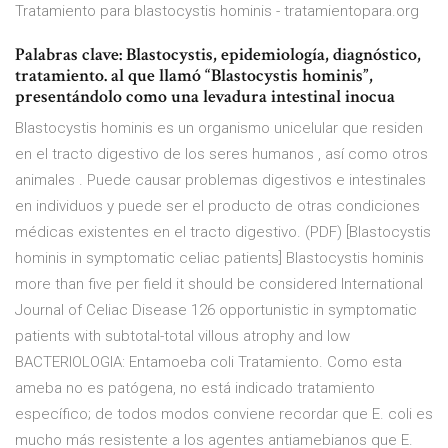
Tratamiento para blastocystis hominis - tratamientopara.org
Palabras clave: Blastocystis, epidemiología, diagnóstico,
tratamiento. al que llamó “Blastocystis hominis”,
presentándolo como una levadura intestinal inocua
Blastocystis hominis es un organismo unicelular que residen
en el tracto digestivo de los seres humanos , así como otros
animales . Puede causar problemas digestivos e intestinales
en individuos y puede ser el producto de otras condiciones
médicas existentes en el tracto digestivo. (PDF) [Blastocystis
hominis in symptomatic celiac patients] Blastocystis hominis
more than five per field it should be considered International
Journal of Celiac Disease 126 opportunistic in symptomatic
patients with subtotal-total villous atrophy and low
BACTERIOLOGIA: Entamoeba coli Tratamiento. Como esta
ameba no es patógena, no está indicado tratamiento
específico; de todos modos conviene recordar que E. coli es
mucho más resistente a los agentes antiamebianos que E.