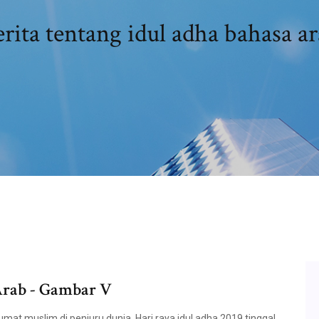
rita tentang idul adha bahasa a
Arab - Gambar V
umat muslim di penjuru dunia, Hari raya idul adha 2019 tinggal