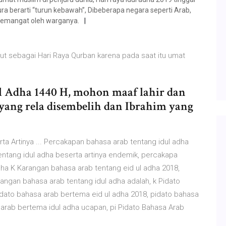
a berarti “turun kebawah”, Dibeberapa negara seperti Arab,
h semangat oleh warganya.
ebut sebagai Hari Raya Qurban karena pada saat itu umat
-
ul Adha 1440 H, mohon maaf lahir dan
il yang rela disembelih dan Ibrahim yang
a Artinya ... Percakapan bahasa arab tentang idul adha
tentang idul adha beserta artinya endemik, percakapa
dha K Karangan bahasa arab tentang eid ul adha 2018,
angan bahasa arab tentang idul adha adalah, k Pidato
dato bahasa arab bertema eid ul adha 2018, pidato bahasa
 arab bertema idul adha ucapan, pi Pidato Bahasa Arab