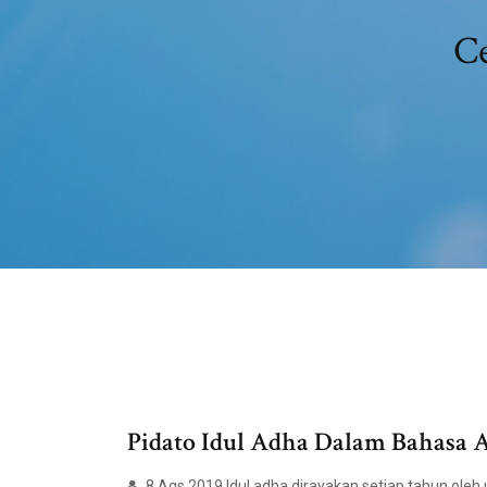
Ce
Pidato Idul Adha Dalam Bahasa 
8 Ags 2019 Idul adha dirayakan setiap tahun oleh 