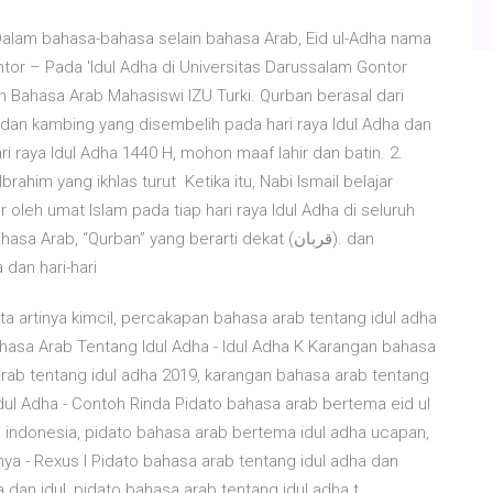
or – Pada 'Idul Adha di Universitas Darussalam Gontor
an Bahasa Arab Mahasiswi IZU Turki. Qurban berasal dari
i raya Idul Adha 1440 H, mohon maaf lahir dan batin. 2.
Ibrahim yang ikhlas turut Ketika itu, Nabi Ismail belajar
oleh umat Islam pada tiap hari raya Idul Adha di seluruh
rab, “Qurban” yang berarti dekat (قربان). dan
 dan hari-hari
a artinya kimcil, percakapan bahasa arab tentang idul adha
hasa Arab Tentang Idul Adha - Idul Adha K Karangan bahasa
arab tentang idul adha 2019, karangan bahasa arab tentang
dul Adha - Contoh Rinda Pidato bahasa arab bertema eid ul
 indonesia, pidato bahasa arab bertema idul adha ucapan,
nya - Rexus I Pidato bahasa arab tentang idul adha dan
a dan idul, pidato bahasa arab tentang idul adha t