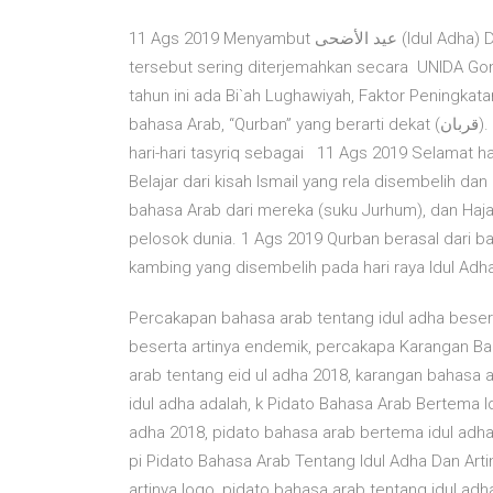
11 Ags 2019 Menyambut عيد الأضحى (Idul Adha) Dalam bahasa-bahasa selain bahasa Arab, Eid ul-Adha nama
tersebut sering diterjemahkan secara UNIDA Gont
tahun ini ada Bi`ah Lughawiyah, Faktor Peningkat
bahasa Arab, “Qurban” yang berarti dekat (قربان). dan kambing yang disembelih pada hari raya Idul Adha dan
hari-hari tasyriq sebagai 11 Ags 2019 Selamat har
Belajar dari kisah Ismail yang rela disembelih dan 
bahasa Arab dari mereka (suku Jurhum), dan Hajar 
pelosok dunia. 1 Ags 2019 Qurban berasal dari bahasa A
kambing yang disembelih pada hari raya Idul Adha
Percakapan bahasa arab tentang idul adha besert
beserta artinya endemik, percakapa Karangan Ba
arab tentang eid ul adha 2018, karangan bahasa 
idul adha adalah, k Pidato Bahasa Arab Bertema I
adha 2018, pidato bahasa arab bertema idul adha
pi Pidato Bahasa Arab Tentang Idul Adha Dan Arti
artinya logo, pidato bahasa arab tentang idul adh