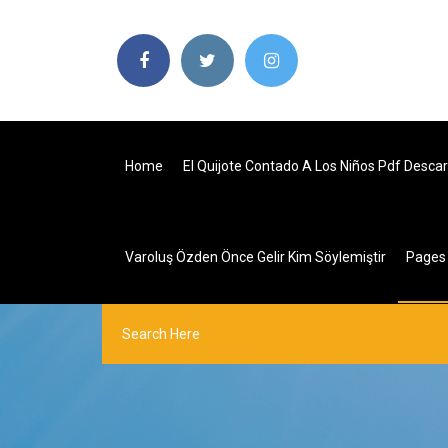
Home
El Quijote Contado A Los Niños Pdf Descar
Varoluş Özden Önce Gelir Kim Söylemiştir
Page