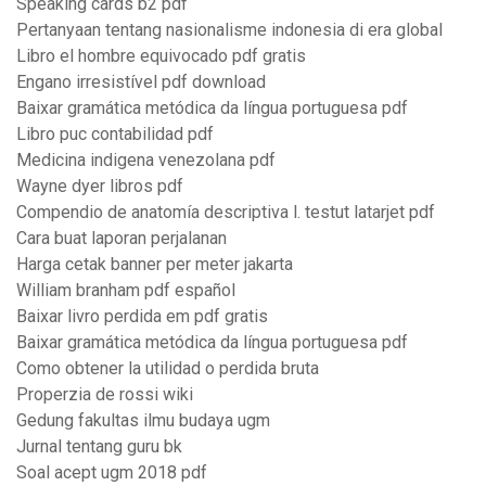
Speaking cards b2 pdf
Pertanyaan tentang nasionalisme indonesia di era global
Libro el hombre equivocado pdf gratis
Engano irresistível pdf download
Baixar gramática metódica da língua portuguesa pdf
Libro puc contabilidad pdf
Medicina indigena venezolana pdf
Wayne dyer libros pdf
Compendio de anatomía descriptiva l. testut latarjet pdf
Cara buat laporan perjalanan
Harga cetak banner per meter jakarta
William branham pdf español
Baixar livro perdida em pdf gratis
Baixar gramática metódica da língua portuguesa pdf
Como obtener la utilidad o perdida bruta
Properzia de rossi wiki
Gedung fakultas ilmu budaya ugm
Jurnal tentang guru bk
Soal acept ugm 2018 pdf