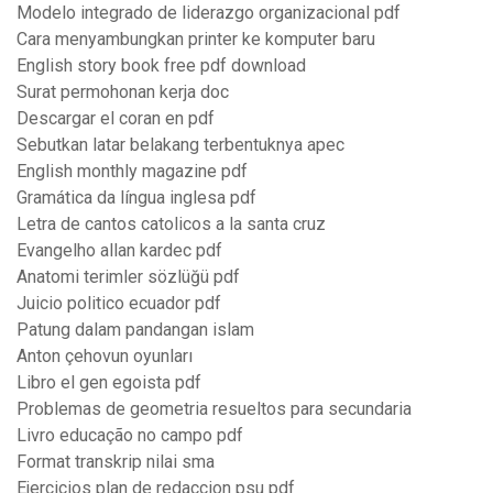
Modelo integrado de liderazgo organizacional pdf
Cara menyambungkan printer ke komputer baru
English story book free pdf download
Surat permohonan kerja doc
Descargar el coran en pdf
Sebutkan latar belakang terbentuknya apec
English monthly magazine pdf
Gramática da língua inglesa pdf
Letra de cantos catolicos a la santa cruz
Evangelho allan kardec pdf
Anatomi terimler sözlüğü pdf
Juicio politico ecuador pdf
Patung dalam pandangan islam
Anton çehovun oyunları
Libro el gen egoista pdf
Problemas de geometria resueltos para secundaria
Livro educação no campo pdf
Format transkrip nilai sma
Ejercicios plan de redaccion psu pdf