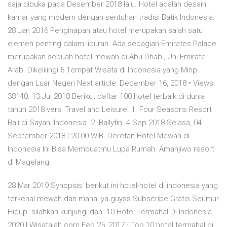
saja dibuka pada Desember 2018 lalu. Hotel adalah desain
kamar yang modern dengan sentuhan tradisi Batik Indonesia.
28 Jan 2016 Penginapan atau hotel merupakan salah satu
elemen penting dalam liburan. Ada sebagian Emirates Palace
merupakan sebuah hotel mewah di Abu Dhabi, Uni Emirate
Arab. Dikelilingi 5 Tempat Wisata di Indonesia yang Mirip
dengan Luar Negeri Next article: December 16, 2018 • Views:
38140. 13 Jul 2018 Berikut daftar 100 hotel terbaik di dunia
tahun 2018 versi Travel and Leisure. 1. Four Seasons Resort
Bali di Sayan, Indonesia. 2. Ballyfin 4 Sep 2018 Selasa, 04
September 2018 | 20:00 WIB. Deretan Hotel Mewah di
Indonesia Ini Bisa Membuatmu Lupa Rumah. Amanjiwo resort
di Magelang.
28 Mar 2019 Synopsis: berikut ini hotel-hotel di indonesia yang
terkenal mewah dan mahal ya guyss Subscribe Gratis Seumur
Hidup. silahkan kunjungi dan 10 Hotel Termahal Di Indonesia
2020 | Wisatalah.com Feb 25, 2017 · Top 10 hotel termahal di