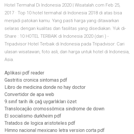
Hotel Termahal Di Indonesia 2020 | Wisatalah.com Feb 25,
2017 · Top 10 hotel termahal di Indonesia 2018 di atas bisa
menjadi patokan kamu. Yang pasti harga yang ditawarkan
selaras dengan kualitas dan fasilitas yang disediakan. Yuk di-
Share : 10 HOTEL TERBAIK di Indonesia 2020 (dari ) -
Tripadvisor Hotel Terbaik di Indonesia pada Tripadvisor: Cari
ulasan wisatawan, foto asli, dan harga untuk hotel di Indonesia,
Asia.
Aplikasi pdf reader
Gastritis cronica sintomas pdf
Libro de medicina donde no hay doctor
Convertidor de apa web
9.sınıf tarih ilk çağ uygarlıkları özet
Translocação cromossômica sindrome de down
El socialismo durkheim pdf
Tratados de logica aristoteles pdf
Himno nacional mexicano letra version corta pdf