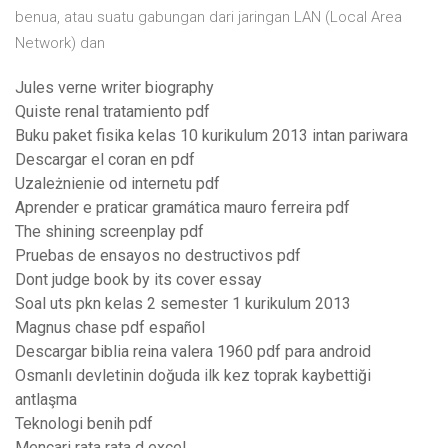
benua, atau suatu gabungan dari jaringan LAN (Local Area
Network) dan
Jules verne writer biography
Quiste renal tratamiento pdf
Buku paket fisika kelas 10 kurikulum 2013 intan pariwara
Descargar el coran en pdf
Uzależnienie od internetu pdf
Aprender e praticar gramática mauro ferreira pdf
The shining screenplay pdf
Pruebas de ensayos no destructivos pdf
Dont judge book by its cover essay
Soal uts pkn kelas 2 semester 1 kurikulum 2013
Magnus chase pdf español
Descargar biblia reina valera 1960 pdf para android
Osmanlı devletinin doğuda ilk kez toprak kaybettiği
antlaşma
Teknologi benih pdf
Mencari rata rata d excel