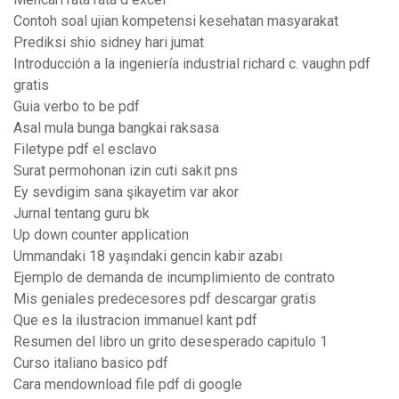
Contoh soal ujian kompetensi kesehatan masyarakat
Prediksi shio sidney hari jumat
Introducción a la ingeniería industrial richard c. vaughn pdf
gratis
Guia verbo to be pdf
Asal mula bunga bangkai raksasa
Filetype pdf el esclavo
Surat permohonan izin cuti sakit pns
Ey sevdigim sana şikayetim var akor
Jurnal tentang guru bk
Up down counter application
Ummandaki 18 yaşındaki gencin kabir azabı
Ejemplo de demanda de incumplimiento de contrato
Mis geniales predecesores pdf descargar gratis
Que es la ilustracion immanuel kant pdf
Resumen del libro un grito desesperado capitulo 1
Curso italiano basico pdf
Cara mendownload file pdf di google