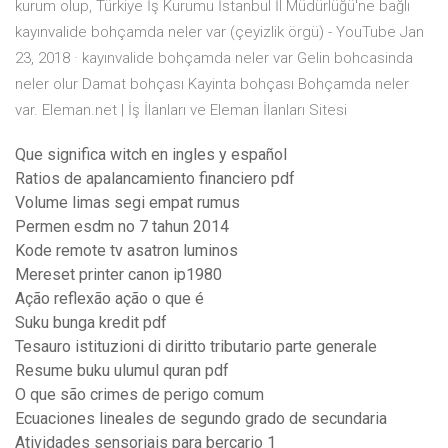
kurum olup, Türkiye İş Kurumu İstanbul İl Müdürlüğü'ne bağlı
kayınvalide bohçamda neler var (çeyizlik örgü) - YouTube Jan
23, 2018 · kayınvalide bohçamda neler var Gelin bohcasinda
neler olur Damat bohçası Kayinta bohçası Bohçamda neler
var. Eleman.net | İş İlanları ve Eleman İlanları Sitesi
Que significa witch en ingles y español
Ratios de apalancamiento financiero pdf
Volume limas segi empat rumus
Permen esdm no 7 tahun 2014
Kode remote tv asatron luminos
Mereset printer canon ip1980
Ação reflexão ação o que é
Suku bunga kredit pdf
Tesauro istituzioni di diritto tributario parte generale
Resume buku ulumul quran pdf
O que são crimes de perigo comum
Ecuaciones lineales de segundo grado de secundaria
Atividades sensoriais para berçario 1