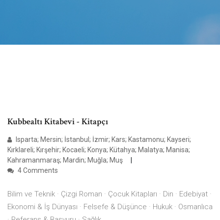
Kubbealtı Kitabevi - Kitapçı
Isparta; Mersin; İstanbul; İzmir; Kars; Kastamonu; Kayseri;
Kırklareli; Kırşehir; Kocaeli; Konya; Kütahya; Malatya; Manisa;
Kahramanmaraş; Mardin; Muğla; Muş
4 Comments
Bilim ve Teknik · Çizgi Roman · Çocuk Kitapları · Din · Edebiyat ·
Ekonomi & İş Dünyası · Felsefe & Düşünce · Hukuk · Osmanlıca
· Referans & Başvuru · Sağlık