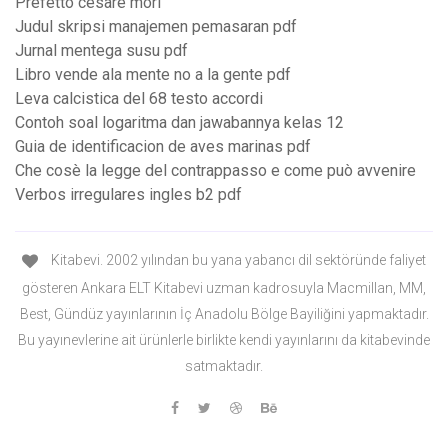
Prefetto cesare mori
Judul skripsi manajemen pemasaran pdf
Jurnal mentega susu pdf
Libro vende ala mente no a la gente pdf
Leva calcistica del 68 testo accordi
Contoh soal logaritma dan jawabannya kelas 12
Guia de identificacion de aves marinas pdf
Che cosè la legge del contrappasso e come può avvenire
Verbos irregulares ingles b2 pdf
Kitabevi. 2002 yılından bu yana yabancı dil sektöründe faliyet
gösteren Ankara ELT Kitabevi uzman kadrosuyla Macmillan, MM,
Best, Gündüz yayınlarının İç Anadolu Bölge Bayiliğini yapmaktadır.
Bu yayınevlerine ait ürünlerle birlikte kendi yayınlarını da kitabevinde
satmaktadır.