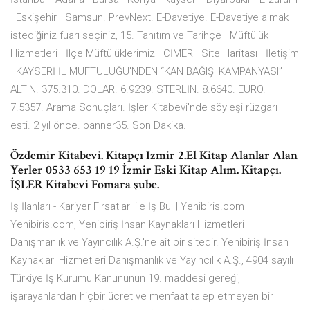
· Eskişehir · Samsun. PrevNext. E-Davetiye. E-Davetiye almak
istediğiniz fuarı seçiniz, 15. Tanıtım ve Tarihçe · Müftülük
Hizmetleri · İlçe Müftülüklerimiz · CİMER · Site Haritası · İletişim
· KAYSERİ İL MÜFTÜLÜĞÜ'NDEN “KAN BAĞIŞI KAMPANYASI”
ALTIN. 375.310. DOLAR. 6.9239. STERLİN. 8.6640. EURO.
7.5357. Arama Sonuçları. İşler Kitabevi'nde söyleşi rüzgarı
esti. 2 yıl önce. banner35. Son Dakika.
Özdemir Kitabevi. Kitapçı Izmir 2.El Kitap Alanlar Alan
Yerler 0533 653 19 19 İzmir Eski Kitap Alım. Kitapçı.
İŞLER Kitabevi Fomara şube.
İş İlanları - Kariyer Fırsatları ile İş Bul | Yenibiris.com
Yenibiris.com, Yenibiriş İnsan Kaynakları Hizmetleri
Danışmanlık ve Yayıncılık A.Ş.'ne ait bir sitedir. Yenibiriş İnsan
Kaynakları Hizmetleri Danışmanlık ve Yayıncılık A.Ş., 4904 sayılı
Türkiye İş Kurumu Kanununun 19. maddesi gereği,
işarayanlardan hiçbir ücret ve menfaat talep etmeyen bir