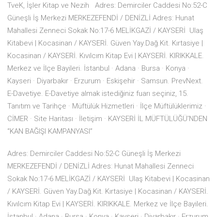
TveK, İşler Kitap ve Nezih Adres: Demirciler Caddesi No:52-C
Güneşli İş Merkezi MERKEZEFENDİ / DENİZLİ Adres: Hunat
Mahallesi Zenneci Sokak No:17-6 MELİKGAZİ / KAYSERİ Ulaş
Kitabevi | Kocasinan / KAYSERİ. Güven Yay.Dağ.Kit. Kırtasiye |
Kocasinan / KAYSERİ. Kıvılcım Kitap Evi | KAYSERİ. KIRIKKALE.
Merkez ve İlçe Bayileri. İstanbul · Adana · Bursa · Konya ·
Kayseri · Diyarbakır · Erzurum · Eskişehir · Samsun. PrevNext.
E-Davetiye. E-Davetiye almak istediğiniz fuarı seçiniz, 15.
Tanıtım ve Tarihçe · Müftülük Hizmetleri · İlçe Müftülüklerimiz ·
CİMER · Site Haritası · İletişim · KAYSERİ İL MÜFTÜLÜĞÜ'NDEN
“KAN BAĞIŞI KAMPANYASI”
Adres: Demirciler Caddesi No:52-C Güneşli İş Merkezi
MERKEZEFENDİ / DENİZLİ Adres: Hunat Mahallesi Zenneci
Sokak No:17-6 MELİKGAZİ / KAYSERİ Ulaş Kitabevi | Kocasinan
/ KAYSERİ. Güven Yay.Dağ.Kit. Kırtasiye | Kocasinan / KAYSERİ.
Kıvılcım Kitap Evi | KAYSERİ. KIRIKKALE. Merkez ve İlçe Bayileri.
İstanbul · Adana · Bursa · Konya · Kayseri · Diyarbakır · Erzurum