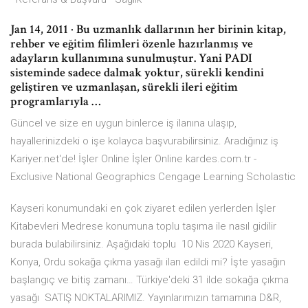
Jan 14, 2011 · Bu uzmanlık dallarının her birinin kitap,
rehber ve eğitim filimleri özenle hazırlanmış ve
adayların kullanımına sunulmuştur. Yani PADI
sisteminde sadece dalmak yoktur, sürekli kendini
geliştiren ve uzmanlaşan, sürekli ileri eğitim
programlarıyla …
Güncel ve size en uygun binlerce iş ilanına ulaşıp,
hayallerinizdeki o işe kolayca başvurabilirsiniz. Aradığınız iş
Kariyer.net'de! İşler Online İşler Online kardes.com.tr -
Exclusive National Geographics Cengage Learning Scholastic
Kayseri konumundaki en çok ziyaret edilen yerlerden İşler
Kitabevleri Medrese konumuna toplu taşıma ile nasıl gidilir
burada bulabilirsiniz. Aşağıdaki toplu 10 Nis 2020 Kayseri,
Konya, Ordu sokağa çıkma yasağı ilan edildi mi? İşte yasağın
başlangıç ve bitiş zamanı… Türkiye'deki 31 ilde sokağa çıkma
yasağı SATIŞ NOKTALARIMIZ. Yayınlarımızın tamamına D&R,