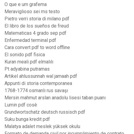
O que e um grafema
Meraviglioso sei rns testo
Pietro verri storia di milano pdf
El libro de los sueños de freud
Matematicas 4 grado sep pdf
Enfermedad terminal pdf
Cara convert pdf to word offline
El sonido pdf fisica
Kuran meali pdf elmalılı
Pt adyabina putramas
Artikel ahlussunnah wal jamaah pdf
Appunti di storia contemporanea
1768-1774 osmanlı rus savaşı
Mersin mahmut arslan anadolu lisesi taban puanı
Lumin pdf cosè
Grundwortschatz deutsch russisch pdf
Suku bunga kredit pdf
Malatya adalet meslek yüksek okulu
Formato de demanda civil por incumplimiento de contrato