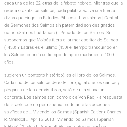
cada una de las 22 letras del alfabeto hebreo. Mientras que la
receta o canta los salmos, cada palabra activa una fuerza
divina que dirige las Estudios Biblicos - Los salmos | Central
de Sermones (los Salmos sin paternidad son designados
como «Salmos huérfanos») . Periodo de los Salmos. Si
suponemos que Moisés fuera el primer escritor de Salmos
(1430) Y Esdras es el último (430) el tiempo transcurrido en
los Salmos cubriría un tiempo de aproximadamente 1000
años.
sugieren un contexto histórico): es el libro de los Sal-mos.
Cada uno de los salmos de este libro, igual que los cantos y
plegarias de los demás libros, salió de una situación
concreta. Los salmos son, como dice Von Rad, «la respuesta
de Israel», que no permaneció mudo ante las acciones
salvíficas de … Viviendo los Salmos (Spanish Edition): Charles
R. Swindoll ... Apr 16, 2013 · Viviendo los Salmos (Spanish
Edition) [Charles R. Swindoll, Alejandro Bedrossian] on