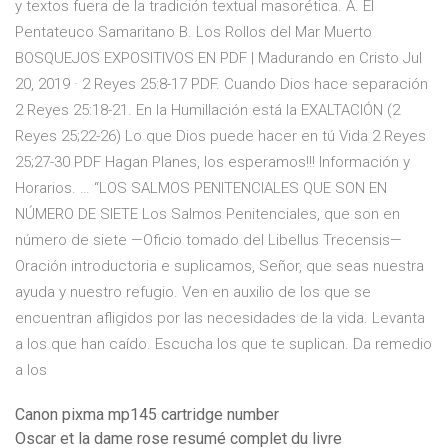
y textos fuera de la tradición textual masorética. A. El
Pentateuco Samaritano B. Los Rollos del Mar Muerto
BOSQUEJOS EXPOSITIVOS EN PDF | Madurando en Cristo Jul
20, 2019 · 2 Reyes 25:8-17 PDF. Cuando Dios hace separación
2 Reyes 25:18-21. En la Humillación está la EXALTACIÓN (2
Reyes 25;22-26) Lo que Dios puede hacer en tú Vida 2 Reyes
25;27-30 PDF Hagan Planes, los esperamos!!! Información y
Horarios. … “LOS SALMOS PENITENCIALES QUE SON EN
NÚMERO DE SIETE Los Salmos Penitenciales, que son en
número de siete —Oficio tomado del Libellus Trecensis—
Oración introductoria e suplicamos, Señor, que seas nuestra
ayuda y nuestro refugio. Ven en auxilio de los que se
encuentran afligidos por las necesidades de la vida. Levanta
a los que han caído. Escucha los que te suplican. Da remedio
a los
Canon pixma mp145 cartridge number
Oscar et la dame rose resumé complet du livre