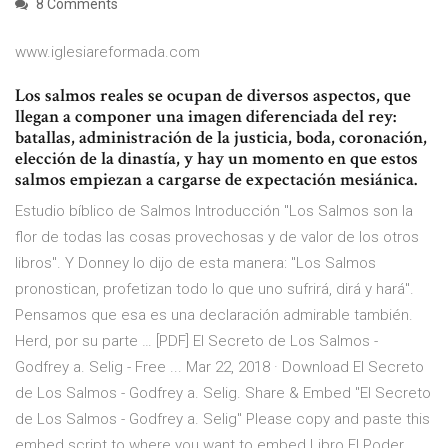
8 Comments
www.iglesiareformada.com
Los salmos reales se ocupan de diversos aspectos, que
llegan a componer una imagen diferenciada del rey:
batallas, administración de la justicia, boda, coronación,
elección de la dinastía, y hay un momento en que estos
salmos empiezan a cargarse de expectación mesiánica.
Estudio bíblico de Salmos Introducción "Los Salmos son la
flor de todas las cosas provechosas y de valor de los otros
libros". Y Donney lo dijo de esta manera: "Los Salmos
pronostican, profetizan todo lo que uno sufrirá, dirá y hará".
Pensamos que esa es una declaración admirable también.
Herd, por su parte … [PDF] El Secreto de Los Salmos -
Godfrey a. Selig - Free ... Mar 22, 2018 · Download El Secreto
de Los Salmos - Godfrey a. Selig. Share & Embed "El Secreto
de Los Salmos - Godfrey a. Selig" Please copy and paste this
embed script to where you want to embed Libro El Poder