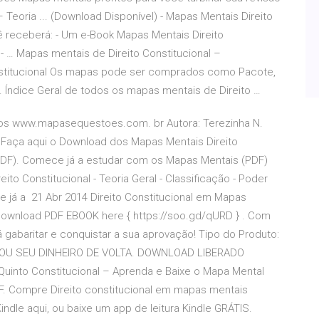
– Teoria ... (Download Disponível) - Mapas Mentais Direito
cê receberá: - Um e-Book Mapas Mentais Direito
o - … Mapas mentais de Direito Constitucional –
stitucional Os mapas pode ser comprados como Pacote,
o. Índice Geral de todos os mapas mentais de Direito …
os www.mapasequestoes.com. br Autora: Terezinha N.
Faça aqui o Download dos Mapas Mentais Direito
s (PDF). Comece já a estudar com os Mapas Mentais (PDF)
o Constitucional - Teoria Geral - Classificação - Poder
e já a 21 Abr 2014 Direito Constitucional em Mapas
ownload PDF EBOOK here { https://soo.gd/qURD } . Com
 gabaritar e conquistar a sua aprovação! Tipo do Produto:
ÃO OU SEU DINHEIRO DE VOLTA. DOWNLOAD LIBERADO
uinto Constitucional – Aprenda e Baixe o Mapa Mental
PDF. Compre Direito constitucional em mapas mentais
ndle aqui, ou baixe um app de leitura Kindle GRÁTIS.