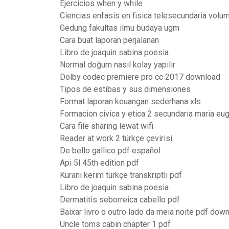
Ejercicios when y while
Ciencias enfasis en fisica telesecundaria volum
Gedung fakultas ilmu budaya ugm
Cara buat laporan perjalanan
Libro de joaquin sabina poesia
Normal doğum nasıl kolay yapılır
Dolby codec premiere pro cc 2017 download
Tipos de estibas y sus dimensiones
Format laporan keuangan sederhana xls
Formacion civica y etica 2 secundaria maria eug
Cara file sharing lewat wifi
Reader at work 2 türkçe çevirisi
De bello gallico pdf español
Api 5l 45th edition pdf
Kuranı kerim türkçe transkriptli pdf
Libro de joaquin sabina poesia
Dermatitis seborreica cabello pdf
Baixar livro o outro lado da meia noite pdf dow
Uncle toms cabin chapter 1 pdf