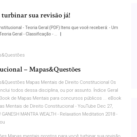
urbinar sua revisão já!
titucional - Teoria Geral (PDF) Itens que você receberá: - Um
oria Geral - Classificação - …
pas&Questões
tucional – Mapas&Questões
s&Questões Mapas Mentais de Direito Constitucional Os
ui todos dessa disciplina, ou por assunto. Índice Geral
eBook de Mapas Mentais para concursos públicos ... eBook
 Mentais de Direito Constitucional - YouTube Dec 27,
ty! GANESH MANTRA WEALTH - Relaxation Meditation 2018 -
you
s Mapas mentais prontos para você turbinar sua revisão