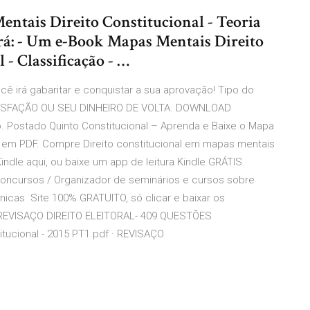
ntais Direito Constitucional - Teoria
erá: - Um e-Book Mapas Mentais Direito
 - Classificação - …
ê irá gabaritar e conquistar a sua aprovação! Tipo do
SATISFAÇÃO OU SEU DINHEIRO DE VOLTA. DOWNLOAD
 Postado Quinto Constitucional – Aprenda e Baixe o Mapa
cos em PDF. Compre Direito constitucional em mapas mentais
ndle aqui, ou baixe um app de leitura Kindle GRÁTIS.
oncursos / Organizador de seminários e cursos sobre
Técnicas Site 100% GRATUITO, só clicar e baixar os
. REVISAÇO DIREITO ELEITORAL- 409 QUESTÕES
tucional - 2015 PT1.pdf · REVISAÇO