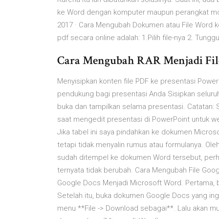
ke Word dengan komputer maupun perangkat mob
2017 · Cara Mengubah Dokumen atau File Word ke
pdf secara online adalah: 1.Pilih file-nya 2. Tung
Cara Mengubah RAR Menjadi File B
Menyisipkan konten file PDF ke presentasi Powe
pendukung bagi presentasi Anda Sisipkan seluru
buka dan tampilkan selama presentasi. Catatan:
saat mengedit presentasi di PowerPoint untuk we
Jika tabel ini saya pindahkan ke dokumen Microso
tetapi tidak menyalin rumus atau formulanya. Ole
sudah ditempel ke dokumen Word tersebut, perh
ternyata tidak berubah. Cara Mengubah File Goo
Google Docs Menjadi Microsoft Word. Pertama,
Setelah itu, buka dokumen Google Docs yang ingi
menu **File -> Download sebagai**. Lalu akan mun