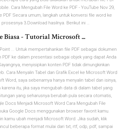
ile. Cara Mengubah File Word ke PDF - YouTube Nov 29,
 PDF Secara umum, langkah untuk konversi file word ke
gu prosesnya 3.Download hasilnya. Berikut ini …
iasa - Tutorial Microsoft ...
rPoint ... Untuk mempertahankan file PDF sebagai dokumen
h PDF ke dalam presentasi sebagai objek yang dapat Anda
 Sayangnya, menyisipkan konten PDF tidak dimungkinkan
b. Cara Menyalin Tabel dan Grafik Excel ke Microsoft Word
ft Word, saya sebenarnya hanya menyalin tabel dan isinya,
h karena itu, jika saya mengubah data di dalam tabel yang
itungan yang seharusnya berubah pula secara otomatis,
gle Docs Menjadi Microsoft Word Cara Mengubah File
 buka Google Docs menggunakan browser favorit kamu.
n kamu ubah menjadi Microsoft Word. Jika sudah, klik
cul beberapa format mulai dari txt, rtf, odp, pdf, sampai