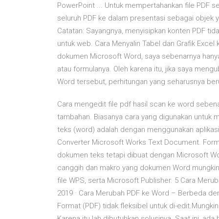
PowerPoint ... Untuk mempertahankan file PDF 
seluruh PDF ke dalam presentasi sebagai objek 
Catatan: Sayangnya, menyisipkan konten PDF tid
untuk web. Cara Menyalin Tabel dan Grafik Excel 
dokumen Microsoft Word, saya sebenarnya hanya m
atau formulanya. Oleh karena itu, jika saya men
Word tersebut, perhitungan yang seharusnya beru
Cara mengedit file pdf hasil scan ke word seb
tambahan. Biasanya cara yang digunakan untuk men
teks (word) adalah dengan menggunakan aplikasi
Converter Microsoft Works Text Document. Forma
dokumen teks tetapi dibuat dengan Microsoft Wo
canggih dan makro yang dokumen Word mungkin 
file WPS, serta Microsoft Publisher. 5 Cara Merub
2019 · Cara Merubah PDF ke Word – Berbeda den
Format (PDF) tidak fleksibel untuk di-edit.Mungki
Karena itu lah dibutuhkan solusinya. Saat ini, ad