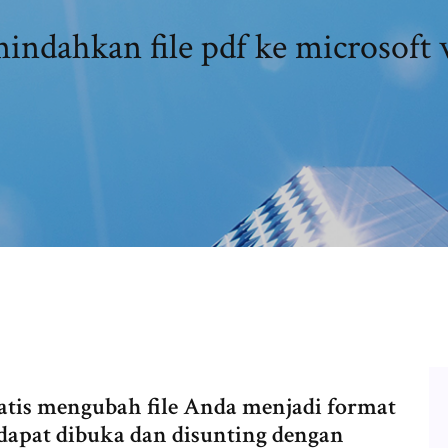
ndahkan file pdf ke microsoft
atis mengubah file Anda menjadi format
 dapat dibuka dan disunting dengan