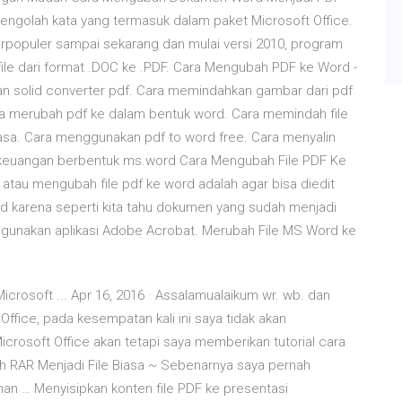
engolah kata yang termasuk dalam paket Microsoft Office.
rpopuler sampai sekarang dan mulai versi 2010, program
file dari format .DOC ke .PDF. Cara Mengubah PDF ke Word -
n solid converter pdf. Cara memindahkan gambar dari pdf
a merubah pdf ke dalam bentuk word. Cara memindah file
sa. Cara menggunakan pdf to word free. Cara menyalin
 keuangan berbentuk ms.word Cara Mengubah File PDF Ke
t atau mengubah file pdf ke word adalah agar bisa diedit
d karena seperti kita tahu dokumen yang sudah menjadi
enggunakan aplikasi Adobe Acrobat. Merubah File MS Word ke
icrosoft ... Apr 16, 2016 · Assalamualaikum wr. wb. dan
Office, pada kesempatan kali ini saya tidak akan
rosoft Office akan tetapi saya memberikan tutorial cara
h RAR Menjadi File Biasa ~ Sebenarnya saya pernah
an … Menyisipkan konten file PDF ke presentasi