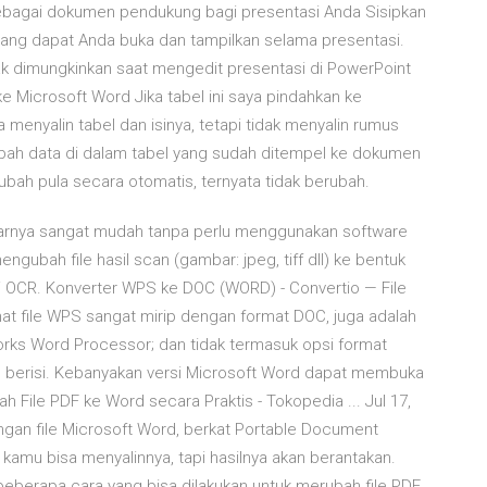
sebagai dokumen pendukung bagi presentasi Anda Sisipkan
yang dapat Anda buka dan tampilkan selama presentasi.
ak dimungkinkan saat mengedit presentasi di PowerPoint
ke Microsoft Word Jika tabel ini saya pindahkan ke
enyalin tabel dan isinya, tetapi tidak menyalin rumus
gubah data di dalam tabel yang sudah ditempel ke dokumen
bah pula secara otomatis, ternyata tidak berubah.
enarnya sangat mudah tanpa perlu menggunakan software
gubah file hasil scan (gambar: jpeg, tiff dll) ke bentuk
 OCR. Konverter WPS ke DOC (WORD) - Convertio — File
t file WPS sangat mirip dengan format DOC, juga adalah
rks Word Processor; dan tidak termasuk opsi format
berisi. Kebanyakan versi Microsoft Word dapat membuka
ah File PDF ke Word secara Praktis - Tokopedia ... Jul 17,
gan file Microsoft Word, berkat Portable Document
n kamu bisa menyalinnya, tapi hasilnya akan berantakan.
a beberapa cara yang bisa dilakukan untuk merubah file PDF