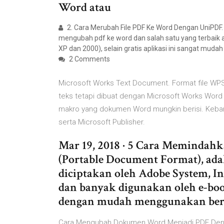
Word atau
2. Cara Merubah File PDF Ke Word Dengan UniPDF. 
mengubah pdf ke word dan salah satu yang terbaik a
XP dan 2000), selain gratis aplikasi ini sangat muda
2 Comments
Microsoft Works Text Document. Format file WP
teks tetapi dibuat dengan Microsoft Works Word
makro yang dokumen Word mungkin berisi. Keban
serta Microsoft Publisher.
Mar 19, 2018 · 5 Cara Memindah
(Portable Document Format), adal
diciptakan oleh Adobe System, Inc
dan banyak digunakan oleh e-boo
dengan mudah menggunakan berbag
Cara Mengubah Dokumen Word Menjadi PDF De