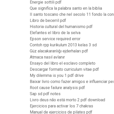
Energie sottili pdf
Que significa la palabra santo en la biblia
Il santo toscano che nel secolo 11 fondo la c
Libro de becerril pdf
Historia cultural del humanismo pdf
Elefantes el libro de la selva
Epson service required error
Contoh rpp kurikulum 2013 kelas 3 sd
Güz alacakaranlığı ejderhaları pdf
Atmaca nasıl avlanır
Ensayo del libro el esclavo completo
Descargar formato curriculum vitae pdf
My dilemma is you 1 pdf drive
Baixar livro como fazer amigos e influenciar pe
Root cause failure analysis pdf
Sap sd pdf notes
Livro deus não está morto 2 pdf download
Ejercicios para activar los 7 chakras
Manual de ejercicios de pilates pdf