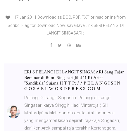
17 Jan 2011 Download as DOC, PDF, TXT or read online from
Scribd. Flag for Download Now. saveSave Link SERI PELANGI DI
LANGIT SINGASARI :
ERI S PELANGI DI LANGIT SINGASARI Sang Fajar
Bersinar di Bumi Singasari Jilid 11 Ki Arief
“Sandikala” Sujana H T T P: / / P E L A N G I S I N
G O S A R I. W O R D P R E S S. C O M
Pelangi Di Langit Singasari. Pelangi di Langit
Singasari karya Singgih Hadi Mintardja ( SH
Mintardja) adalah contoh cerita silat Indonesia
yang mengambil kisah sejarah raja-raja Singasari,
dari Ken Arok sampai raja terakhir Kertanegara..