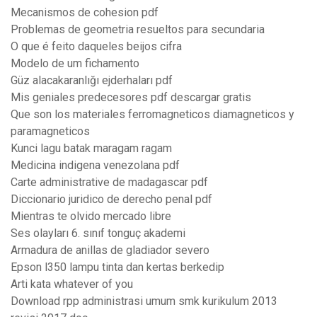
Mecanismos de cohesion pdf
Problemas de geometria resueltos para secundaria
O que é feito daqueles beijos cifra
Modelo de um fichamento
Güz alacakaranlığı ejderhaları pdf
Mis geniales predecesores pdf descargar gratis
Que son los materiales ferromagneticos diamagneticos y
paramagneticos
Kunci lagu batak maragam ragam
Medicina indigena venezolana pdf
Carte administrative de madagascar pdf
Diccionario juridico de derecho penal pdf
Mientras te olvido mercado libre
Ses olayları 6. sınıf tonguç akademi
Armadura de anillas de gladiador severo
Epson l350 lampu tinta dan kertas berkedip
Arti kata whatever of you
Download rpp administrasi umum smk kurikulum 2013