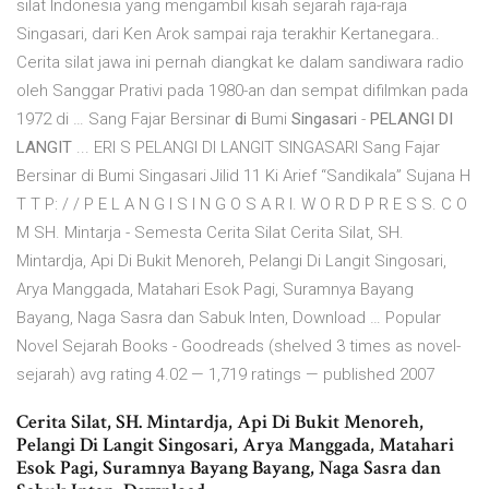
silat Indonesia yang mengambil kisah sejarah raja-raja
Singasari, dari Ken Arok sampai raja terakhir Kertanegara..
Cerita silat jawa ini pernah diangkat ke dalam sandiwara radio
oleh Sanggar Prativi pada 1980-an dan sempat difilmkan pada
1972 di … Sang Fajar Bersinar
di
Bumi
Singasari
-
PELANGI DI
LANGIT
... ERI S PELANGI DI LANGIT SINGASARI Sang Fajar
Bersinar di Bumi Singasari Jilid 11 Ki Arief “Sandikala” Sujana H
T T P: / / P E L A N G I S I N G O S A R I. W O R D P R E S S. C O
M SH. Mintarja - Semesta Cerita Silat Cerita Silat, SH.
Mintardja, Api Di Bukit Menoreh, Pelangi Di Langit Singosari,
Arya Manggada, Matahari Esok Pagi, Suramnya Bayang
Bayang, Naga Sasra dan Sabuk Inten, Download … Popular
Novel Sejarah Books - Goodreads (shelved 3 times as novel-
sejarah) avg rating 4.02 — 1,719 ratings — published 2007
Cerita Silat, SH. Mintardja, Api Di Bukit Menoreh,
Pelangi Di Langit Singosari, Arya Manggada, Matahari
Esok Pagi, Suramnya Bayang Bayang, Naga Sasra dan