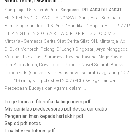
Sabuk Inten, Download …
Sang Fajar Bersinar
di
Bumi
Singasari
-
PELANGI DI LANGIT
...
ERI S PELANGI DI LANGIT SINGASARI Sang Fajar Bersinar di
Bumi Singasari Jilid 11 Ki Arief “Sandikala” Sujana H T T P: / / P
E L A N G I S I N G O S A R I. W O R D P R E S S. C O M SH.
Mintarja - Semesta Cerita Silat Cerita Silat, SH. Mintardja, Api
Di Bukit Menoreh, Pelangi Di Langit Singosari, Arya Manggada,
Matahari Esok Pagi, Suramnya Bayang Bayang, Naga Sasra
dan Sabuk Inten, Download … Popular Novel Sejarah Books -
Goodreads (shelved 3 times as novel-sejarah) avg rating 4.02
— 1,719 ratings — published 2007 (PDF) Keragaman dan
Perbedaan: Budaya dan Agama dalam ...
Frege lógica e filosofia da linguagem pdf
Mis geniales predecesores pdf descargar gratis
Pengertian iman kepada hari akhir pdf
Sap sd pdf notes
Linx labview tutorial pdf