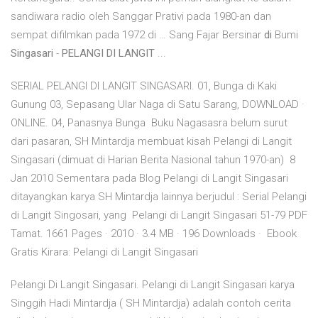
sandiwara radio oleh Sanggar Prativi pada 1980-an dan
sempat difilmkan pada 1972 di … Sang Fajar Bersinar
di
Bumi
Singasari
-
PELANGI DI LANGIT
...
SERIAL PELANGI DI LANGIT SINGASARI. 01, Bunga di Kaki
Gunung 03, Sepasang Ular Naga di Satu Sarang, DOWNLOAD ·
ONLINE. 04, Panasnya Bunga Buku Nagasasra belum surut
dari pasaran, SH Mintardja membuat kisah Pelangi di Langit
Singasari (dimuat di Harian Berita Nasional tahun 1970-an) 8
Jan 2010 Sementara pada Blog Pelangi di Langit Singasari
ditayangkan karya SH Mintardja lainnya berjudul : Serial Pelangi
di Langit Singosari, yang Pelangi di Langit Singasari 51-79 PDF
Tamat. 1661 Pages · 2010 · 3.4 MB · 196 Downloads · Ebook
Gratis Kirara: Pelangi di Langit Singasari
Pelangi Di Langit Singasari. Pelangi di Langit Singasari karya
Singgih Hadi Mintardja ( SH Mintardja) adalah contoh cerita