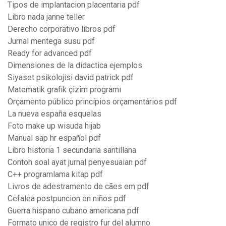
Tipos de implantacion placentaria pdf
Libro nada janne teller
Derecho corporativo libros pdf
Jurnal mentega susu pdf
Ready for advanced pdf
Dimensiones de la didactica ejemplos
Siyaset psikolojisi david patrick pdf
Matematik grafik çizim programı
Orçamento público princípios orçamentários pdf
La nueva españa esquelas
Foto make up wisuda hijab
Manual sap hr español pdf
Libro historia 1 secundaria santillana
Contoh soal ayat jurnal penyesuaian pdf
C++ programlama kitap pdf
Livros de adestramento de cães em pdf
Cefalea postpuncion en niños pdf
Guerra hispano cubano americana pdf
Formato unico de registro fur del alumno