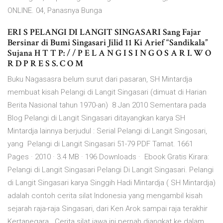
ONLINE. 04, Panasnya Bunga
ERI S PELANGI DI LANGIT SINGASARI Sang Fajar
Bersinar di Bumi Singasari Jilid 11 Ki Arief “Sandikala”
Sujana H T T P: / / P E L A N G I S I N G O S A R I. W O
R D P R E S S. C O M
Buku Nagasasra belum surut dari pasaran, SH Mintardja
membuat kisah Pelangi di Langit Singasari (dimuat di Harian
Berita Nasional tahun 1970-an) 8 Jan 2010 Sementara pada
Blog Pelangi di Langit Singasari ditayangkan karya SH
Mintardja lainnya berjudul : Serial Pelangi di Langit Singosari,
yang Pelangi di Langit Singasari 51-79 PDF Tamat. 1661
Pages · 2010 · 3.4 MB · 196 Downloads · Ebook Gratis Kirara:
Pelangi di Langit Singasari Pelangi Di Langit Singasari. Pelangi
di Langit Singasari karya Singgih Hadi Mintardja ( SH Mintardja)
adalah contoh cerita silat Indonesia yang mengambil kisah
sejarah raja-raja Singasari, dari Ken Arok sampai raja terakhir
Kertanegara.. Cerita silat jawa ini pernah diangkat ke dalam