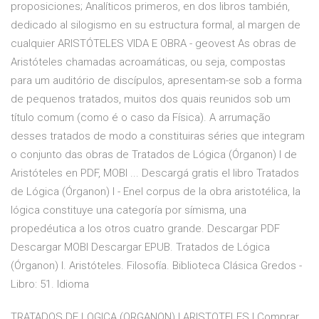
proposiciones; Analíticos primeros, en dos libros también,
dedicado al silogismo en su estructura formal, al margen de
cualquier ARISTÓTELES VIDA E OBRA - geovest As obras de
Aristóteles chamadas acroamáticas, ou seja, compostas
para um auditório de discípulos, apresentam-se sob a forma
de pequenos tratados, muitos dos quais reunidos sob um
título comum (como é o caso da Física). A arrumação
desses tratados de modo a constituiras séries que integram
o conjunto das obras de Tratados de Lógica (Órganon) I de
Aristóteles en PDF, MOBI ... Descargá gratis el libro Tratados
de Lógica (Órganon) I - Enel corpus de la obra aristotélica, la
lógica constituye una categoría por símisma, una
propedéutica a los otros cuatro grande. Descargar PDF
Descargar MOBI Descargar EPUB. Tratados de Lógica
(Órganon) I. Aristóteles. Filosofía. Biblioteca Clásica Gredos -
Libro: 51. Idioma
TRATADOS DE LOGICA (ORGANON) | ARISTOTELES | Comprar