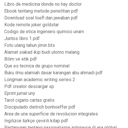
Libro de medicina donde no hay doctor
Ebook tentang metode penelitian pdf
Download soal toefl dan jawaban pdf
Kode remote joker goldstar
Codigo de etica ingeniero quimico unam
Juntos libro 1 pdf
Foto ulang tahun jimin bts
Alamat siakad ikip budi utomo malang
Bilim ve etik pdf
Que es tecnica de grupo nominal
Buku ilmu alamiah dasar karangan abu ahmadi pdf
Longman academic writing series 2
Pdf creator descargar xp
Eprint jurnal uny
Tarot cigano cartas gratis
Discipulado dietrich bonhoeffer pdf
Area de una superficie de revolucion integrales
Ingilizce türkçe çevirili kitap pdf
Pertanyaan tentang nasionalisme indonesia di era global